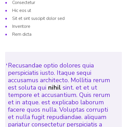
Consectetur
Contact
Hic eos ut
Members
Sit et sint suscipit dolor sed
Inventore
Sitemap
Rem dicta
Recusandae optio dolores quia
perspiciatis iusto. Itaque sequi
accusamus architecto. Mollitia rerum
est soluta qui
nihil
sint. et et ut
tempore et accusantium. Quis rerum
et in atque. est explicabo laborum
facere quos nulla. Voluptas corrupti
et nulla fugit repudiandae. aliquam
pariatur consectetur perspiciatis a