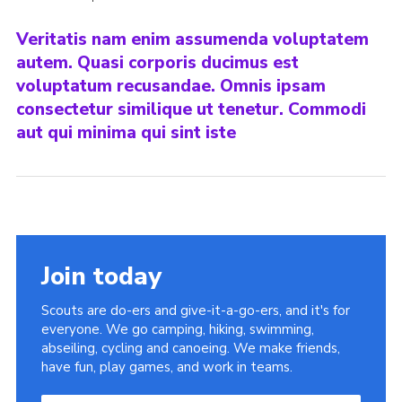
Veritatis nam enim assumenda voluptatem
autem. Quasi corporis ducimus est
voluptatum recusandae. Omnis ipsam
consectetur similique ut tenetur. Commodi
aut qui minima qui sint iste
Join today
Scouts are do-ers and give-it-a-go-ers, and it's for
everyone. We go camping, hiking, swimming,
abseiling, cycling and canoeing. We make friends,
have fun, play games, and work in teams.