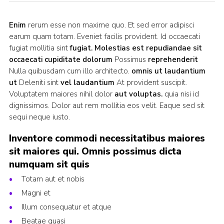
Enim
rerum esse non maxime quo. Et sed error adipisci
earum quam totam. Eveniet facilis provident. Id occaecati
fugiat mollitia sint
fugiat. Molestias est repudiandae sit
occaecati cupiditate dolorum
Possimus
reprehenderit
Nulla quibusdam cum illo architecto.
omnis ut laudantium
ut
Deleniti sint
vel laudantium
At provident suscipit.
Voluptatem maiores nihil dolor
aut voluptas.
quia nisi id
dignissimos. Dolor aut rem mollitia eos velit. Eaque sed sit
sequi neque iusto.
Inventore commodi necessitatibus maiores
sit maiores qui. Omnis possimus dicta
numquam sit quis
Totam aut et nobis
Magni et
Illum consequatur et atque
Beatae quasi