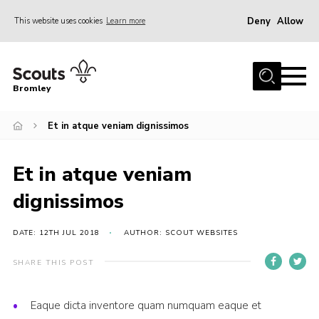
Deny
Allow
This website uses cookies
Learn more
Menu
Home
Bromley
About
Et in atque veniam dignissimos
Join
Explorers
Et in atque veniam
News
dignissimos
Events
Gallery
DATE: 12TH JUL 2018
AUTHOR: SCOUT WEBSITES
HQ
SHARE THIS POST
Campsite
Eaque dicta inventore quam numquam eaque et
Shop